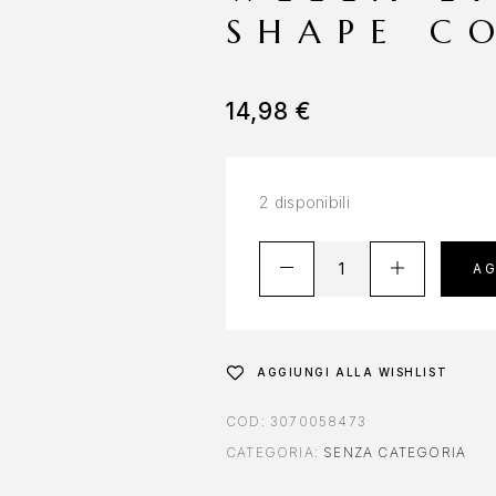
SHAPE C
14,98
€
2 disponibili
AG
AGGIUNGI ALLA WISHLIST
COD:
3070058473
CATEGORIA:
SENZA CATEGORIA