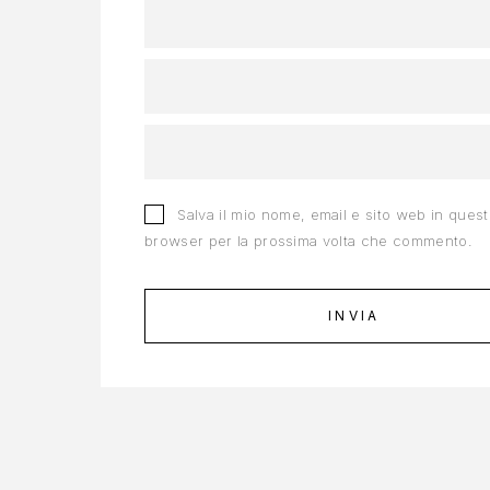
Salva il mio nome, email e sito web in ques
browser per la prossima volta che commento.