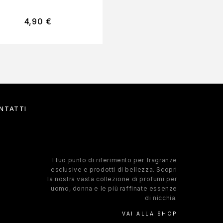
4,90
€
239,00
€
NTATTI
l tuo punto di riferimento per fragranze
esclusive e prodotti di bellezza. Scopri
la nostra vasta collezione di profumi per
uomo, donna e le più raffinate essenze
di nicchia.
VAI ALLA SHOP