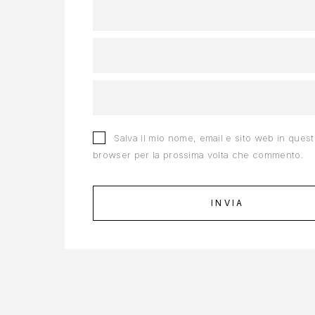
Salva il mio nome, email e sito web in ques
browser per la prossima volta che commento.