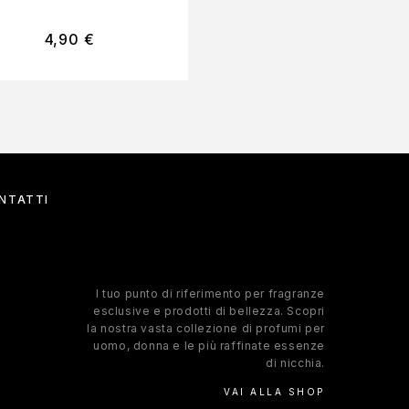
4,90
€
4,90
€
NTATTI
l tuo punto di riferimento per fragranze
esclusive e prodotti di bellezza. Scopri
la nostra vasta collezione di profumi per
uomo, donna e le più raffinate essenze
di nicchia.
VAI ALLA SHOP