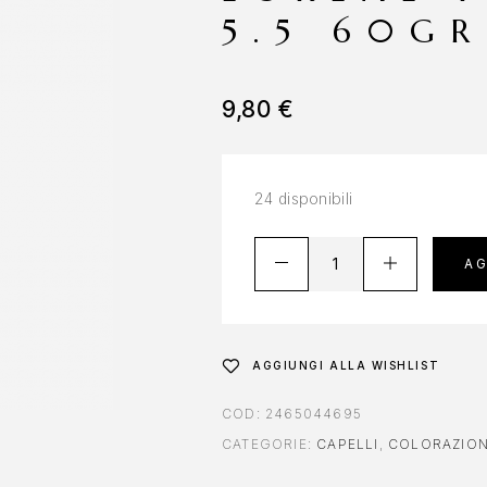
5.5 60GR
9,80
€
24 disponibili
AG
AGGIUNGI ALLA WISHLIST
COD:
2465044695
CATEGORIE:
CAPELLI
,
COLORAZION