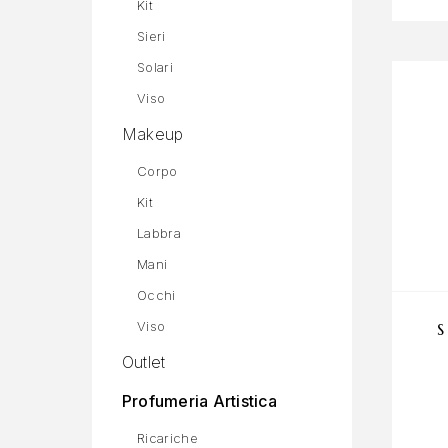
Kit
Sieri
Solari
Viso
Makeup
Corpo
Kit
Labbra
Mani
Occhi
Viso
Outlet
Profumeria Artistica
Ricariche