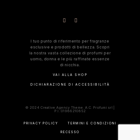
l tuo punto di riferimento per fragranze
esclusive e prodotti di bellezza. Scopri
la nostra vasta collezione di profumi per
uomo, donna e le più raffinate essenze
di nicchia.
VAI ALLA SHOP
DICHIARAZIONE DI ACCESSIBILITÀ
© 2024 Creative Agency Theme. A.C. Profumi srl |
P.I.:01986210852
PRIVACY POLICY
TERMINI E CONDIZIONI
RECESSO