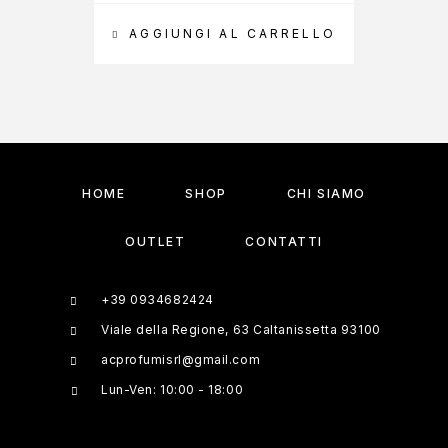
AGGIUNGI AL CARRELLO
A
HOME
SHOP
CHI SIAMO
OUTLET
CONTATTI
+39 0934682424
Viale della Regione, 63 Caltanissetta 93100
acprofumisrl@gmail.com
Lun-Ven: 10:00 - 18:00