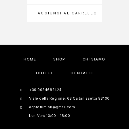
AGGIUNGI AL CARRELLO
A
HOME
SHOP
CHI SIAMO
OUTLET
CONTATTI
+39 0934682424
Viale della Regione, 63 Caltanissetta 93100
acprofumisrl@gmail.com
Lun-Ven: 10:00 - 18:00