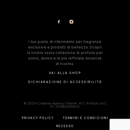
l tuo punto di riferimento per fragranze
esclusive e prodotti di bellezza. Scopri
la nostra vasta collezione di profumi per
uomo, donna e le più raffinate essenze
di nicchia.
VAI ALLA SHOP
DICHIARAZIONE DI ACCESSIBILITÀ
© 2024 Creative Agency Theme. A.C. Profumi srl |
P.I.:01986210852
PRIVACY POLICY
TERMINI E CONDIZIONI
RECESSO