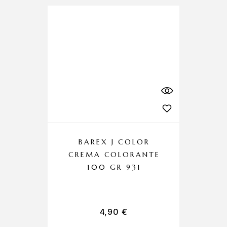
BAREX J COLOR
CREMA COLORANTE
C
100 GR 931
4,90
€