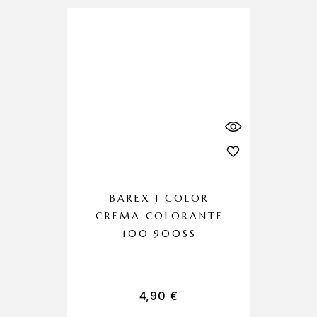
BAREX J COLOR
CREMA COLORANTE
C
100 900SS
4,90
€