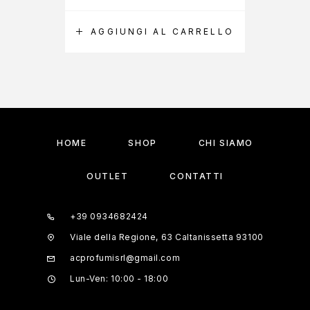
AGGIUNGI AL CARRELLO
A
HOME
SHOP
CHI SIAMO
OUTLET
CONTATTI
+39 0934682424
Viale della Regione, 63 Caltanissetta 93100
acprofumisrl@gmail.com
Lun-Ven: 10:00 - 18:00