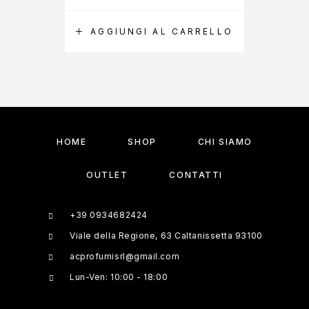
AGGIUNGI AL CARRELLO
A
HOME
SHOP
CHI SIAMO
OUTLET
CONTATTI
+39 0934682424
Viale della Regione, 63 Caltanissetta 93100
acprofumisrl@gmail.com
Lun-Ven: 10:00 - 18:00