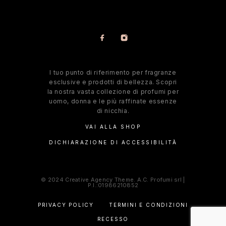
l tuo punto di riferimento per fragranze
esclusive e prodotti di bellezza. Scopri
la nostra vasta collezione di profumi per
uomo, donna e le più raffinate essenze
di nicchia.
VAI ALLA SHOP
DICHIARAZIONE DI ACCESSIBILITÀ
© 2024 Creative Agency Theme. A.C. Profumi srl |
P.I.:01986210852
PRIVACY POLICY
TERMINI E CONDIZIONI
RECESSO