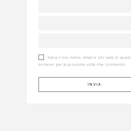
Salva il mio nome, email e sito web in ques
browser per la prossima volta che commento.