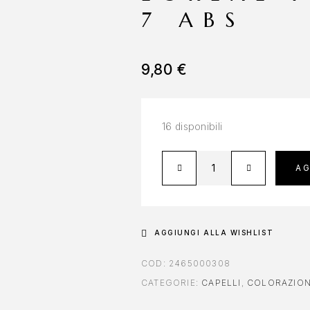
7 ABS
9,80
€
16 disponibili
AG
AGGIUNGI ALLA WISHLIST
COD:
2465000308
CATEGORIE:
CAPELLI
,
COLORAZION