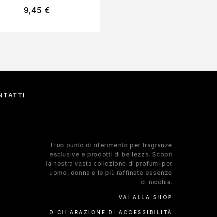
9,45
€
9,45
€
NTATTI
l tuo punto di riferimento per fragranze
esclusive e prodotti di bellezza. Scopri
la nostra vasta collezione di profumi per
uomo, donna e le più raffinate essenze
di nicchia.
VAI ALLA SHOP
DICHIARAZIONE DI ACCESSIBILITÀ