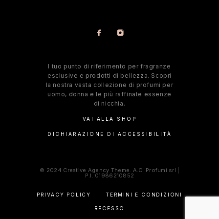
l tuo punto di riferimento per fragranze
esclusive e prodotti di bellezza. Scopri
la nostra vasta collezione di profumi per
uomo, donna e le più raffinate essenze
di nicchia.
VAI ALLA SHOP
DICHIARAZIONE DI ACCESSIBILITÀ
© 2024 Creative Agency Theme. A.C. Profumi srl |
P.I.:01986210852
PRIVACY POLICY
TERMINI E CONDIZIONI
RECESSO