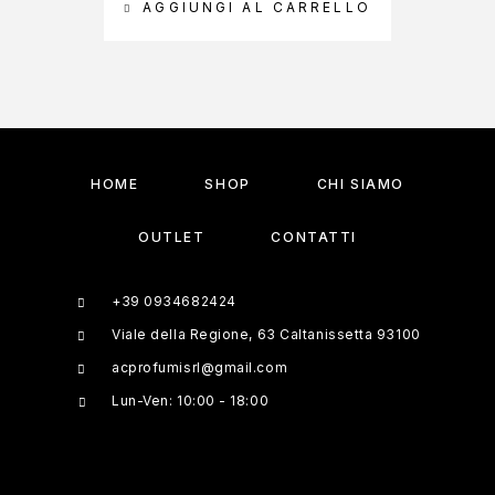
AGGIUNGI AL CARRELLO
A
HOME
SHOP
CHI SIAMO
OUTLET
CONTATTI
+39 0934682424
Viale della Regione, 63 Caltanissetta 93100
acprofumisrl@gmail.com
Lun-Ven: 10:00 - 18:00