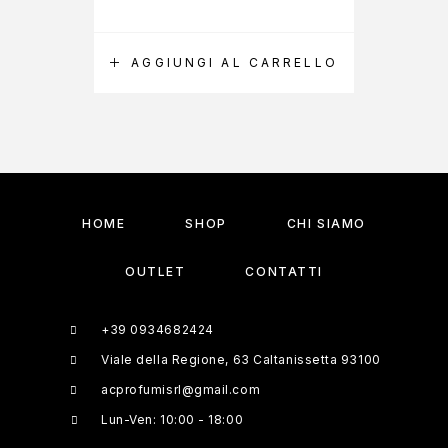
AGGIUNGI AL CARRELLO
A
HOME
SHOP
CHI SIAMO
OUTLET
CONTATTI
+39 0934682424
Viale della Regione, 63 Caltanissetta 93100
acprofumisrl@gmail.com
Lun-Ven: 10:00 - 18:00