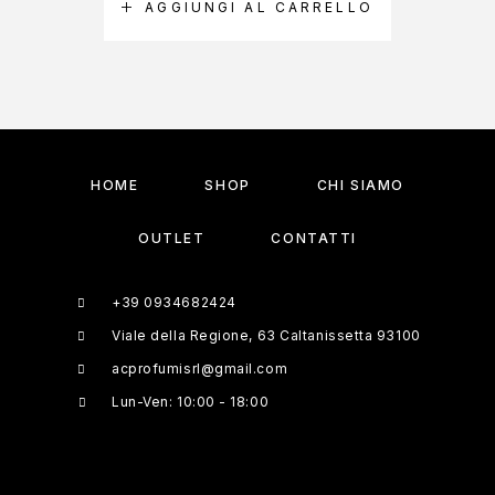
AGGIUNGI AL CARRELLO
A
HOME
SHOP
CHI SIAMO
OUTLET
CONTATTI
+39 0934682424
Viale della Regione, 63 Caltanissetta 93100
acprofumisrl@gmail.com
Lun-Ven: 10:00 - 18:00