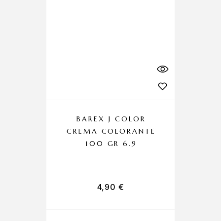
BAREX J COLOR
CREMA COLORANTE
C
100 GR 6.9
4,90
€