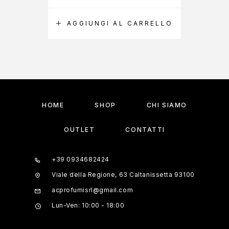
AGGIUNGI AL CARRELLO
A
HOME
SHOP
CHI SIAMO
OUTLET
CONTATTI
+39 0934682424
Viale della Regione, 63 Caltanissetta 93100
acprofumisrl@gmail.com
Lun-Ven: 10:00 - 18:00