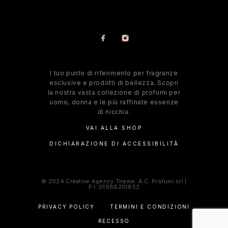
l tuo punto di riferimento per fragranze
esclusive e prodotti di bellezza. Scopri
la nostra vasta collezione di profumi per
uomo, donna e le più raffinate essenze
di nicchia.
VAI ALLA SHOP
DICHIARAZIONE DI ACCESSIBILITÀ
© 2024 Creative Agency Theme. A.C. Profumi srl |
P.I.:01986210852
PRIVACY POLICY
TERMINI E CONDIZIONI
RECESSO