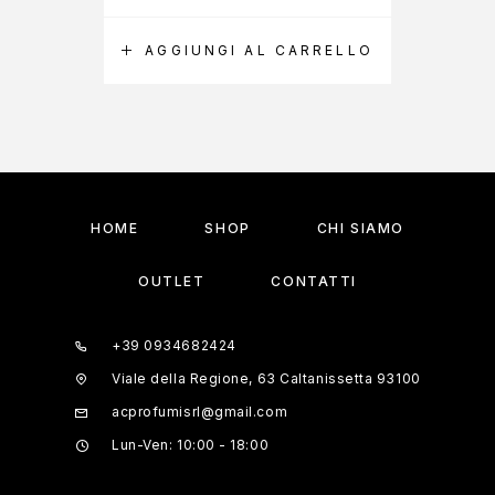
AGGIUNGI AL CARRELLO
A
HOME
SHOP
CHI SIAMO
OUTLET
CONTATTI
+39 0934682424
Viale della Regione, 63 Caltanissetta 93100
acprofumisrl@gmail.com
Lun-Ven: 10:00 - 18:00