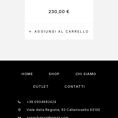
230,00
€
AGGIUNGI AL CARRELLO
A
HOME
SHOP
CHI SIAMO
OUTLET
CONTATTI
+39 0934682424
Viale della Regione, 63 Caltanissetta 93100
acprofumisrl@gmail.com