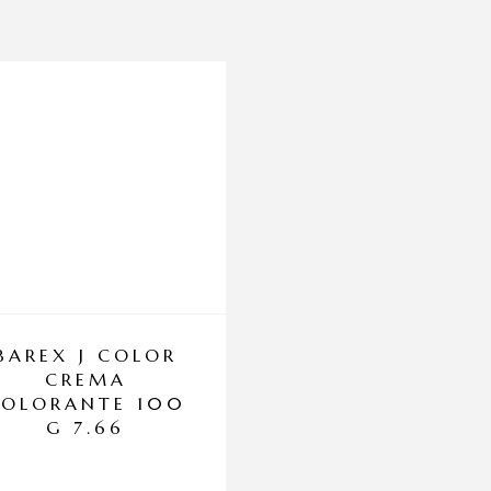
BAREX J COLOR
LOREAL PRO
CREMA
INOA 5.5 60G
COLORANTE 100
G 7.66