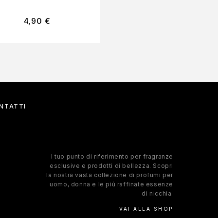
4,90
€
9,80
€
NTATTI
l tuo punto di riferimento per fragranze
esclusive e prodotti di bellezza. Scopri
la nostra vasta collezione di profumi per
uomo, donna e le più raffinate essenze
di nicchia.
VAI ALLA SHOP