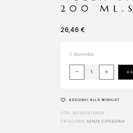
200 ML.
26,46
€
2 disponibili
AG
AGGIUNGI ALLA WISHLIST
COD:
4015600134310
CATEGORIA:
SENZA CATEGORIA