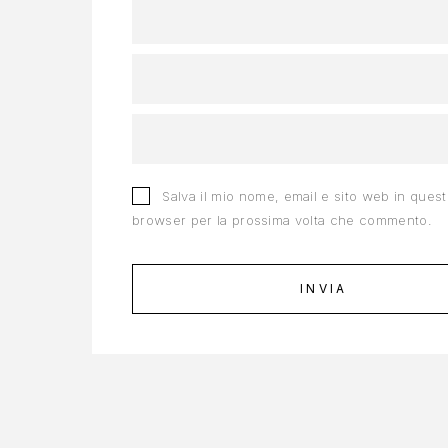
Salva il mio nome, email e sito web in ques
browser per la prossima volta che commento.