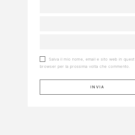
Salva il mio nome, email e sito web in ques
browser per la prossima volta che commento.