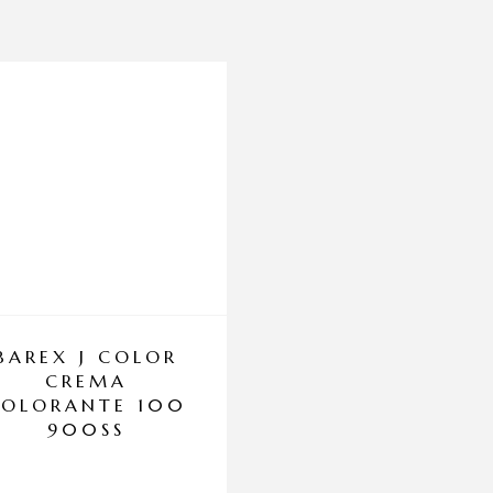
BAREX J COLOR
SPIRIT OF DUB
CREMA
TURATH
COLORANTE 100
900SS