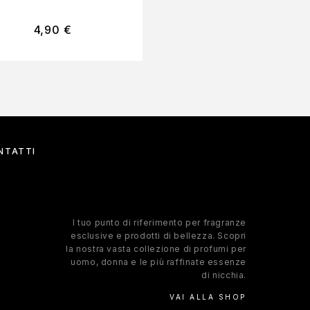
4,90
€
255,00
€
NTATTI
l tuo punto di riferimento per fragranze
esclusive e prodotti di bellezza. Scopri
la nostra vasta collezione di profumi per
uomo, donna e le più raffinate essenze
di nicchia.
VAI ALLA SHOP