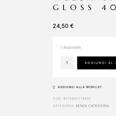
GLOSS 4
24,50
€
1 disponibili
AGGIUNGI AL
AGGIUNGI ALLA WISHLIST
COD:
4015600114435
CATEGORIA:
SENZA CATEGORIA