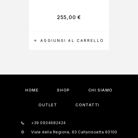
255,00
€
AGGIUNGI AL CARRELLO
A
HOME
SHOP
CHI SIAMO
OUTLET
CONTATTI
+39 0934682424
Viale della Regione, 63 Caltanissetta 93100