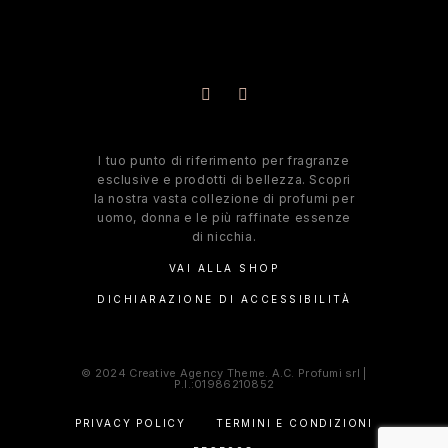
l tuo punto di riferimento per fragranze
esclusive e prodotti di bellezza. Scopri
la nostra vasta collezione di profumi per
uomo, donna e le più raffinate essenze
di nicchia.
VAI ALLA SHOP
DICHIARAZIONE DI ACCESSIBILITÀ
© 2024 Creative Agency Theme. A.C. Profumi srl |
P.I.:01986210852
PRIVACY POLICY
TERMINI E CONDIZIONI