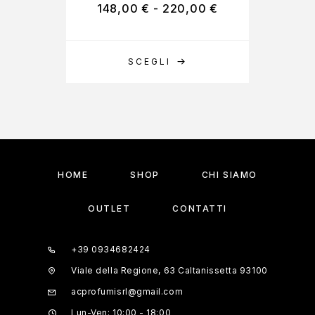
148,00
€
-
220,00
€
SCEGLI
HOME
SHOP
CHI SIAMO
OUTLET
CONTATTI
+39 0934682424
Viale della Regione, 63 Caltanissetta 93100
acprofumisrl@gmail.com
Lun-Ven: 10:00 - 18:00