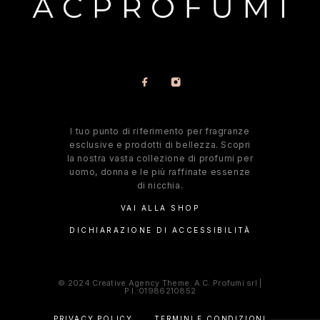
l tuo punto di riferimento per fragranze
esclusive e prodotti di bellezza. Scopri
la nostra vasta collezione di profumi per
uomo, donna e le più raffinate essenze
di nicchia.
VAI ALLA SHOP
DICHIARAZIONE DI ACCESSIBILITÀ
© 2024 Creative Agency Theme. A.C. Profumi srl |
P.I.:01986210852
PRIVACY POLICY
TERMINI E CONDIZIONI