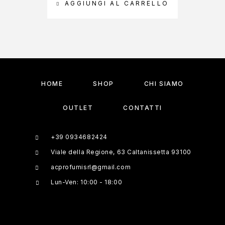
AGGIUNGI AL CARRELLO
A
HOME
SHOP
CHI SIAMO
OUTLET
CONTATTI
+39 0934682424
Viale della Regione, 63 Caltanissetta 93100
acprofumisrl@gmail.com
Lun-Ven: 10:00 - 18:00