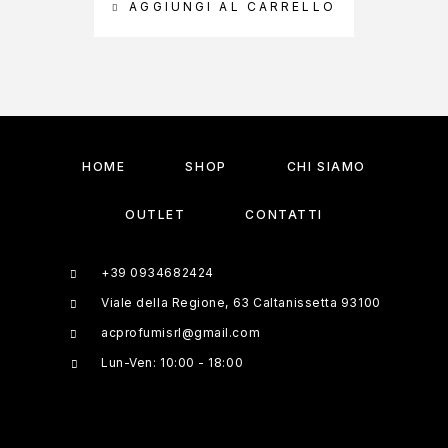
AGGIUNGI AL CARRELLO
A
HOME
SHOP
CHI SIAMO
OUTLET
CONTATTI
+39 0934682424
Viale della Regione, 63 Caltanissetta 93100
acprofumisrl@gmail.com
Lun-Ven: 10:00 - 18:00