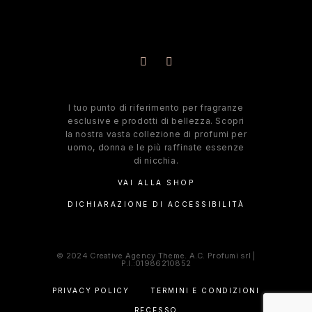
l tuo punto di riferimento per fragranze
esclusive e prodotti di bellezza. Scopri
la nostra vasta collezione di profumi per
uomo, donna e le più raffinate essenze
di nicchia.
VAI ALLA SHOP
DICHIARAZIONE DI ACCESSIBILITÀ
© 2024 Creative Agency Theme. A.C. Profumi srl |
P.I.:01986210852
PRIVACY POLICY
TERMINI E CONDIZIONI
RECESSO