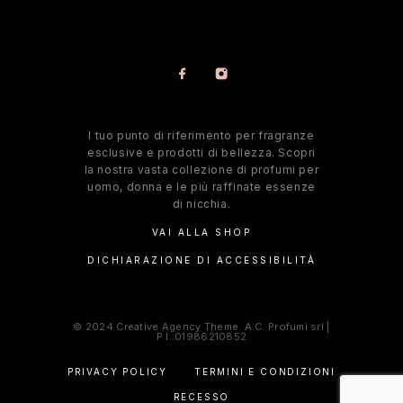
l tuo punto di riferimento per fragranze
esclusive e prodotti di bellezza. Scopri
la nostra vasta collezione di profumi per
uomo, donna e le più raffinate essenze
di nicchia.
VAI ALLA SHOP
DICHIARAZIONE DI ACCESSIBILITÀ
© 2024 Creative Agency Theme. A.C. Profumi srl |
P.I.:01986210852
PRIVACY POLICY
TERMINI E CONDIZIONI
RECESSO