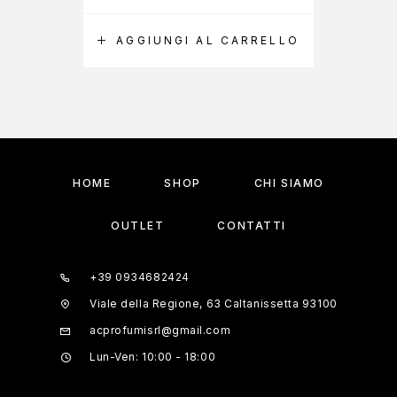
AGGIUNGI AL CARRELLO
A
HOME
SHOP
CHI SIAMO
OUTLET
CONTATTI
+39 0934682424
Viale della Regione, 63 Caltanissetta 93100
acprofumisrl@gmail.com
Lun-Ven: 10:00 - 18:00