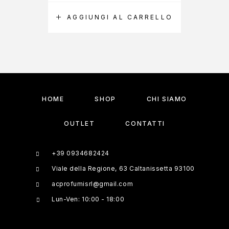
AGGIUNGI AL CARRELLO
A
HOME
SHOP
CHI SIAMO
OUTLET
CONTATTI
+39 0934682424
Viale della Regione, 63 Caltanissetta 93100
acprofumisrl@gmail.com
Lun-Ven: 10:00 - 18:00