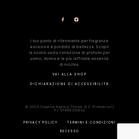
l tuo punto di riferimento per fragranze
esclusive e prodotti di bellezza. Scopri
la nostra vasta collezione di profumi per
uomo, donna e le più raffinate essenze
di nicchia.
VAI ALLA SHOP
DICHIARAZIONE DI ACCESSIBILITÀ
© 2024 Creative Agency Theme. A.C. Profumi srl |
P.I.:01986210852
PRIVACY POLICY
TERMINI E CONDIZIONI
RECESSO