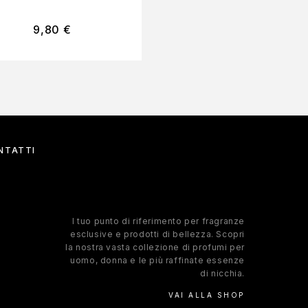
9,80
€
4,90
€
NTATTI
l tuo punto di riferimento per fragranze
esclusive e prodotti di bellezza. Scopri
la nostra vasta collezione di profumi per
uomo, donna e le più raffinate essenze
di nicchia.
VAI ALLA SHOP