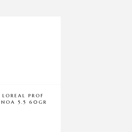
LOREAL PROF
BAREX J COL
INOA 5.5 60GR
CREMA
COLORANTE 1
GR 5.5