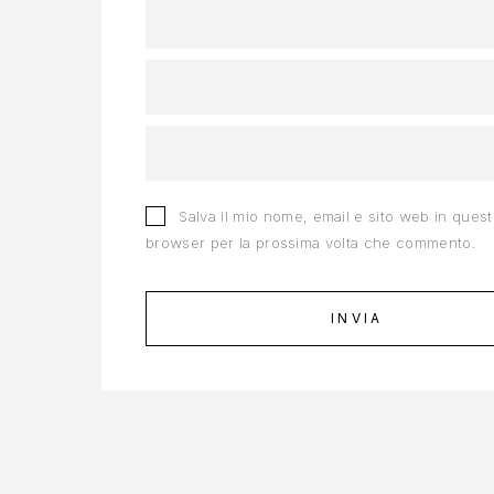
Salva il mio nome, email e sito web in ques
browser per la prossima volta che commento.