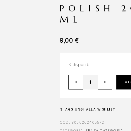
POLISH 
ML
9,00
€
3 disponibili
AG
AGGIUNGI ALLA WISHLIST
COD:
8050262405572
CATEGORIA:
SENZA CATEGORIA