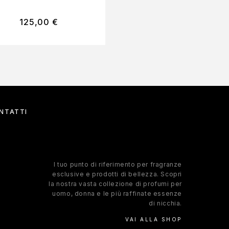
125,00
€
4,90
€
NTATTI
l tuo punto di riferimento per fragranze
esclusive e prodotti di bellezza. Scopri
la nostra vasta collezione di profumi per
uomo, donna e le più raffinate essenze
di nicchia.
VAI ALLA SHOP