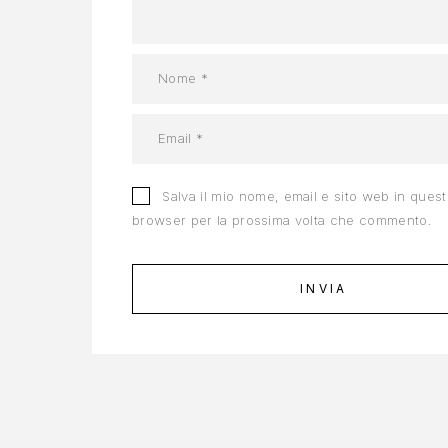
Salva il mio nome, email e sito web in ques
browser per la prossima volta che commento.