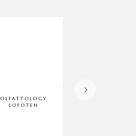
OLFATTOLOGY
BAREX J COL
LOFOTEN
CREMA
COLORANTE 1
GR 6.9