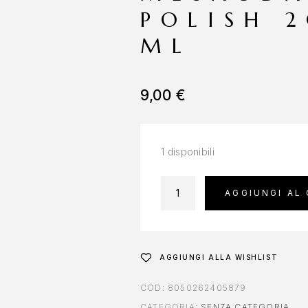
POLISH 2
ML
9,00
€
1 disponibili
AGGIUNGI AL
AGGIUNGI ALLA WISHLIST
COD:
8050262405879
CATEGORIA:
SENZA CATEGORIA