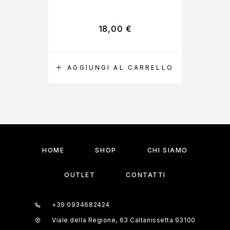
18,00
€
AGGIUNGI AL CARRELLO
A
HOME
SHOP
CHI SIAMO
OUTLET
CONTATTI
+39 0934682424
Viale della Regione, 63 Caltanissetta 93100