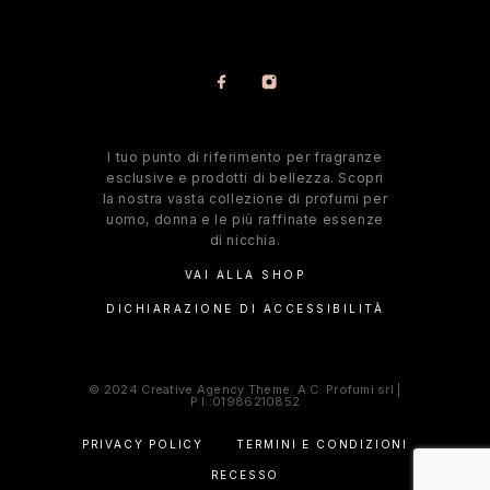
l tuo punto di riferimento per fragranze
esclusive e prodotti di bellezza. Scopri
la nostra vasta collezione di profumi per
uomo, donna e le più raffinate essenze
di nicchia.
VAI ALLA SHOP
DICHIARAZIONE DI ACCESSIBILITÀ
© 2024 Creative Agency Theme. A.C. Profumi srl |
P.I.:01986210852
PRIVACY POLICY
TERMINI E CONDIZIONI
RECESSO