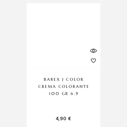
BAREX J COLOR
CREMA COLORANTE
C
100 GR 6.9
4,90
€