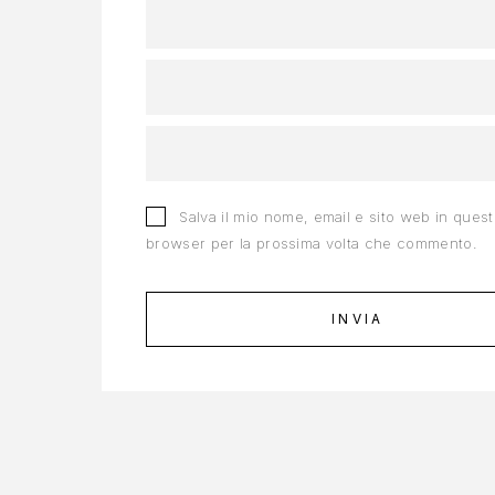
Salva il mio nome, email e sito web in ques
browser per la prossima volta che commento.