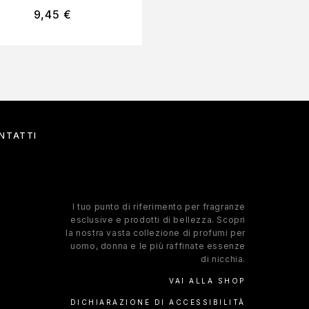
9,45
€
9,45
€
NTATTI
l tuo punto di riferimento per fragranze
esclusive e prodotti di bellezza. Scopri
la nostra vasta collezione di profumi per
uomo, donna e le più raffinate essenze
di nicchia.
VAI ALLA SHOP
DICHIARAZIONE DI ACCESSIBILITÀ