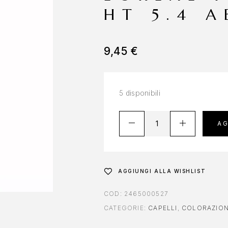
HT 5.4 
9,45
€
5 disponibili
AG
AGGIUNGI ALLA WISHLIST
COD:
2465000527
CATEGORIE:
CAPELLI
,
COLORAZION