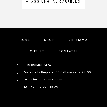
AGGIUNGI AL CARRELLO
A
HOME
SHOP
CHI SIAMO
OUTLET
CONTATTI
+39 0934682424
Viale della Regione, 63 Caltanissetta 93100
acprofumisrl@gmail.com
Lun-Ven: 10:00 - 18:00