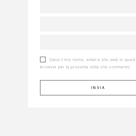
Salva il mio nome, email e sito web in ques
browser per la prossima volta che commento.