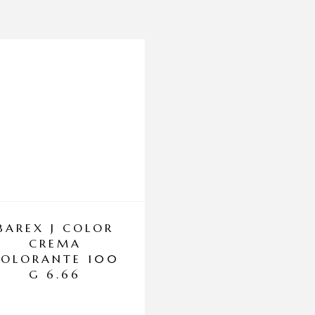
BAREX J COLOR
LOREAL PRO
CREMA
INOA OXY 2
COLORANTE 100
VOL
G 6.66