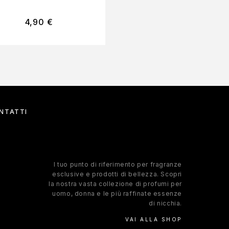
4,90
€
18,00
€
NTATTI
l tuo punto di riferimento per fragranze
esclusive e prodotti di bellezza. Scopri
la nostra vasta collezione di profumi per
uomo, donna e le più raffinate essenze
di nicchia.
VAI ALLA SHOP