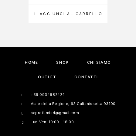
AGGIUNGI AL CARRELLO
A
HOME
SHOP
CHI SIAMO
OUTLET
CONTATTI
+39 0934682424
Viale della Regione, 63 Caltanissetta 93100
acprofumisrl@gmail.com
Lun-Ven: 10:00 - 18:00