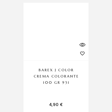
BAREX J COLOR
CREMA COLORANTE
C
100 GR 931
4,90
€