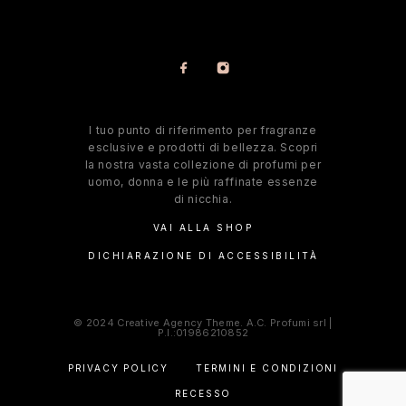
l tuo punto di riferimento per fragranze
esclusive e prodotti di bellezza. Scopri
la nostra vasta collezione di profumi per
uomo, donna e le più raffinate essenze
di nicchia.
VAI ALLA SHOP
DICHIARAZIONE DI ACCESSIBILITÀ
© 2024 Creative Agency Theme. A.C. Profumi srl |
P.I.:01986210852
PRIVACY POLICY
TERMINI E CONDIZIONI
RECESSO