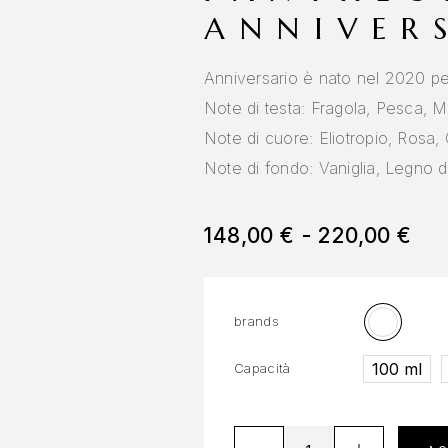
ANNIVER
Anniversario è nato nel 2020 per
Note di testa: Fragola, Pesca, Mi
Note di cuore: Eliotropio, Rosa
Note di fondo: Vaniglia, Legno 
148,00
€
-
220,00
€
brands
100 ml
Capacità