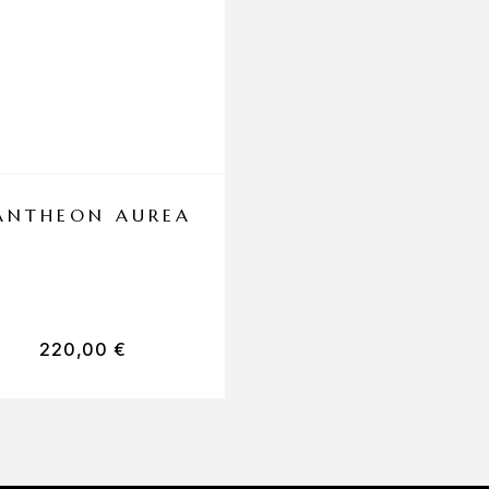
ANTHEON AUREA
PANTHEON
RAFFAELLO
220,00
€
148,00
€
-
220,0