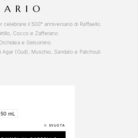
SARIO
 celebrare il 500° anniversario di Raffaello.
rtillo, Cocco e Zafferano.
, Orchidea e Gelsomino.
di Agar (Oud), Muschio, Sandalo e Patchouli
50 mL
SVUOTA