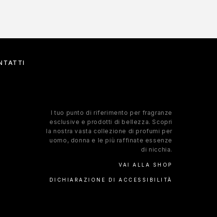
NTATTI
l tuo punto di riferimento per fragranze
esclusive e prodotti di bellezza. Scopri
la nostra vasta collezione di profumi per
uomo, donna e le più raffinate essenze
di nicchia.
VAI ALLA SHOP
DICHIARAZIONE DI ACCESSIBILITÀ