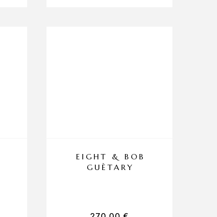
EIGHT & BOB
GUÈTARY
270,00
€